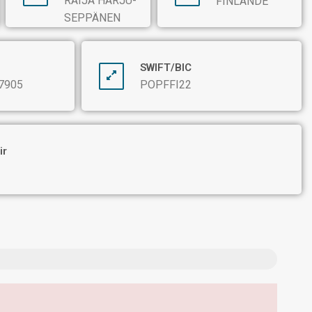
RAIJA HARJU-
FINLANDE
SEPPÄNEN
SWIFT/BIC
7905
POPFFI22
ir