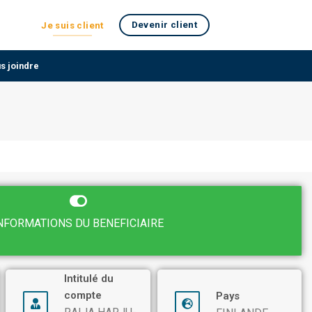
Devenir client
Je suis client
s joindre
NFORMATIONS DU BENEFICIAIRE
Intitulé du
compte
Pays