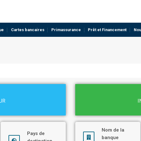
ue
Cartes bancaires
Primassurance
Prêt et Financement
Nou
UR
I
Nom de la
Pays de
banque