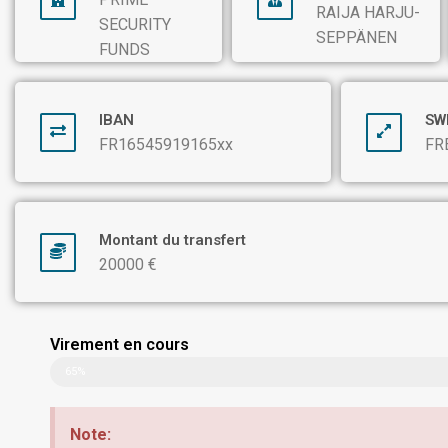
RAIJA HARJU-
SECURITY
SEPPÄNEN
FUNDS
IBAN
SW
FR16545919165xx
FR
Montant du transfert
20000 €
Virement en cours
65%
Note: