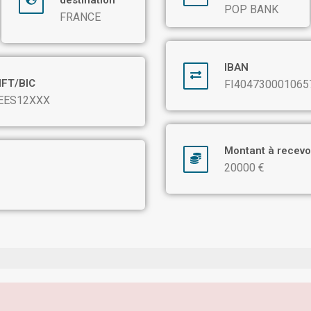
destination
POP BANK
FRANCE
IBAN
IFT/BIC
FI404730001065
EES12XXX
Montant à recevo
20000 €