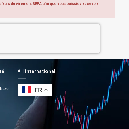
s frais du virement SEPA afin que vous puissiez recevoir
té
A l’international
kies
FR