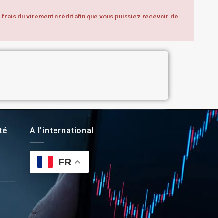
 frais du virement crédit afin que vous puissiez recevoir de
té
A l’international
FR