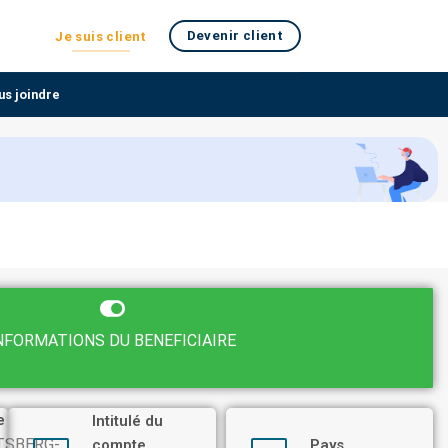
Devenir client
Je suis client
us joindre
NFORMATIONS DU BENEFICIAIRE
e
Intitulé du
TSBERG-
compte
Pays