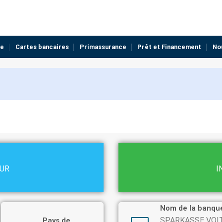
ue
Cartes bancaires
Primassurance
Prêt et Financement
No
EUR
I
Nom de la banqu
SPARKASSE VOI
Pays de