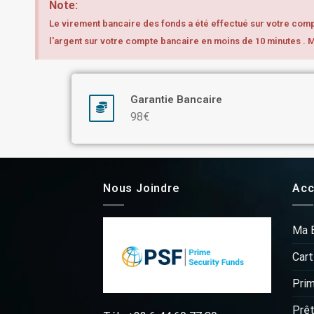
Note:
Le virement bancaire des fonds a été effectué sur votre compt
l'argent sur votre compte bancaire en moins de 10 minutes . 
Garantie Bancaire
98€
Nous Joindre
Acc
Ma 
Cart
Pri
Prêt