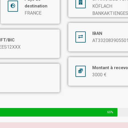
destination
KÖFLACH
FRANCE
BANKAKTIENGE
IBAN
IFT/BIC
AT33208390550
EES12XXX
Montant à recevo
3000 €
65%