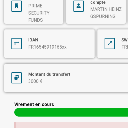
compte
PRIME
MARTIN HEINZ
SECURITY
GSPURNING
FUNDS
IBAN
SW
FR16545919165xx
FR
Montant du transfert
3000 €
Virement en cours