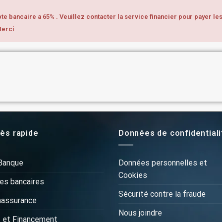
e bancaire a 65% . Veuillez contacter la service financier pour payer les
Merci
ès rapide
Données de confidentiali
Banque
Données personnelles et
Cookies
es bancaires
Sécurité contre la fraude
massurance
Nous joindre
 et Financement