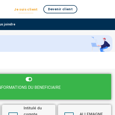
Devenir client
Je suis client
us joindre
NFORMATIONS DU BENEFICIAIRE
Intitulé du
compte
ALLEMAGNE