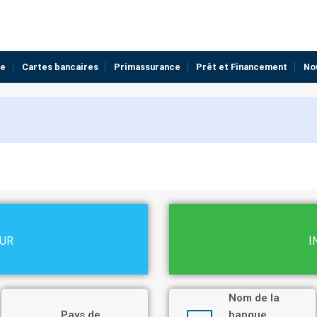
ue
Cartes bancaires
Primassurance
Prêt et Financement
No
EUR
I
Nom de la
Pays de
banque