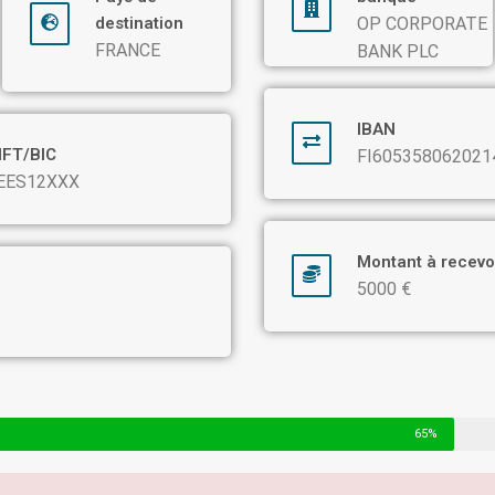
destination
OP CORPORATE
FRANCE
BANK PLC
IBAN
IFT/BIC
FI605358062021
EES12XXX
Montant à recevo
5000 €
65%