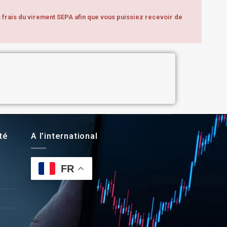
s frais du virement SEPA afin que vous puissiez recevoir de
té
A l’international
FR