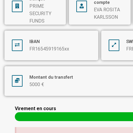
compte
PRIME
EVA ROSITA
SECURITY
KARLSSON
FUNDS
IBAN
SW
FR16545919165xx
FR
Montant du transfert
5000 €
Virement en cours