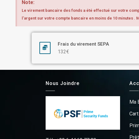
Note:
Le virement bancaire des fonds a été effectué sur votre compt
l'argent sur votre compte bancaire en moins de 10 minutes . 
Frais du virement SEPA
132€
Nous Joindre
Acc
Ma 
Cart
Pri
Prêt