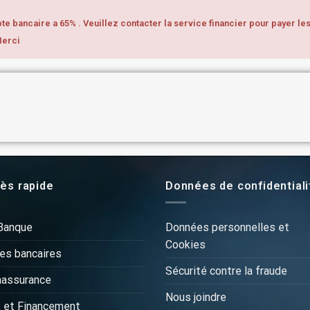
e bancaire a 65% . Veuillez contacter la service financier pour payer le
Merci
ès rapide
Données de confidentiali
Banque
Données personnelles et
Cookies
es bancaires
Sécurité contre la fraude
massurance
Nous joindre
 et Financement